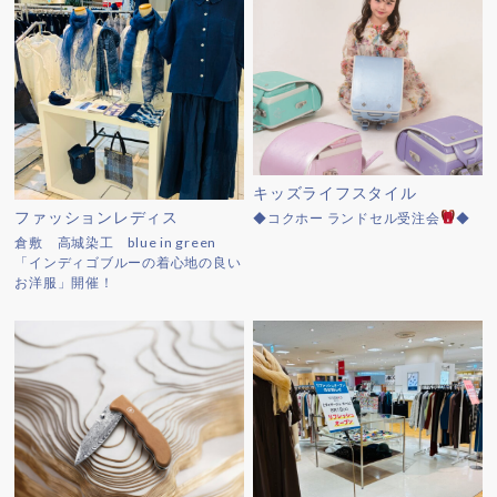
キッズライフスタイル
ファッションレディス
◆コクホー ランドセル受注会
◆
倉敷 高城染工 blue in green
「インディゴブルーの着心地の良い
お洋服」開催！