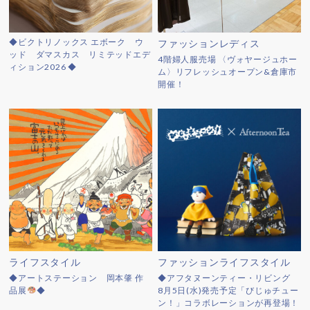
◆ビクトリノックス エボーク ウ
ファッションレディス
ッド ダマスカス リミテッドエデ
4階婦人服売場 〈ヴォヤージュホー
ィション2026 ◆
ム〉リフレッシュオープン&倉庫市
開催！
ライフスタイル
ファッションライフスタイル
◆アートステーション 岡本肇 作
◆アフタヌーンティー・リビング
品展
◆
8月5日(水)発売予定「びじゅチュー
ン！」コラボレーションが再登場！